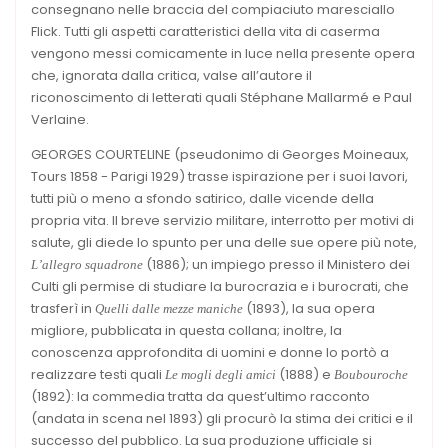
consegnano nelle braccia del compiaciuto maresciallo
Flick. Tutti gli aspetti caratteristici della vita di caserma
vengono messi comicamente in luce nella presente opera
che, ignorata dalla critica, valse all’autore il
riconoscimento di letterati quali Stéphane Mallarmé e Paul
Verlaine.
GEORGES COURTELINE (pseudonimo di Georges Moineaux,
Tours 1858 - Parigi 1929) trasse ispirazione per i suoi lavori,
tutti più o meno a sfondo satirico, dalle vicende della
propria vita. Il breve servizio militare, interrotto per motivi di
salute, gli diede lo spunto per una delle sue opere più note,
(1886); un impiego presso il Ministero dei
L’allegro squadrone
Culti gli permise di studiare la burocrazia e i burocrati, che
trasferì in
(1893), la sua opera
Quelli dalle mezze maniche
migliore, pubblicata in questa collana; inoltre, la
conoscenza approfondita di uomini e donne lo portò a
realizzare testi quali
(1888) e
Le mogli degli amici
Boubouroche
(1892): la commedia tratta da quest’ultimo racconto
(andata in scena nel 1893) gli procurò la stima dei critici e il
successo del pubblico. La sua produzione ufficiale si