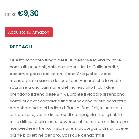
€9,30
€9,30
Acquista su Amazon
DETTAGLI
Questo racconto lungo del 1888 descrive la vita militare
con tratti pungenti, satirici e umoristici. Le Guillaumette,
accompagnato dal commilitone Croquebol, viene
mandato in missione dal capitano Hurluret che lo vuole
sottrarre a una punizione del maresciallo Flick. I due
prendono il treno delle 8.47. Durante il viaggio si rendono
conto di dover cambiare linea; si vedono allora costretti a
pernottare nella cittadina di Bar-le-Duc. Soli, in una notte
tempestosa, vanno in cerca di compagnia; ma, giunti tra
mille difficoltà alla meta, devono subito tornare indietro per
non perdere il treno. In stazione si accorgono di non avere
più né biglietti né denaro. Così due gendarmi li