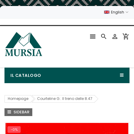
English




IL CATALOGO
Homepage
Courteline G.: Il treno delle 8.47
SIDEBAR
-0%