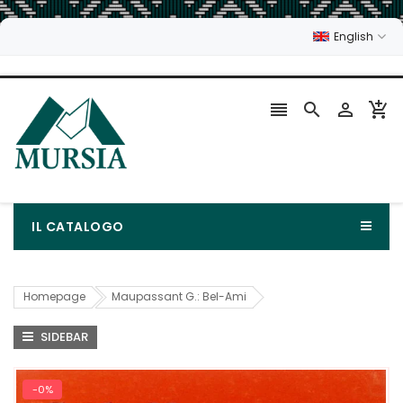
English




IL CATALOGO
Homepage
Maupassant G.: Bel-Ami
SIDEBAR
-0%