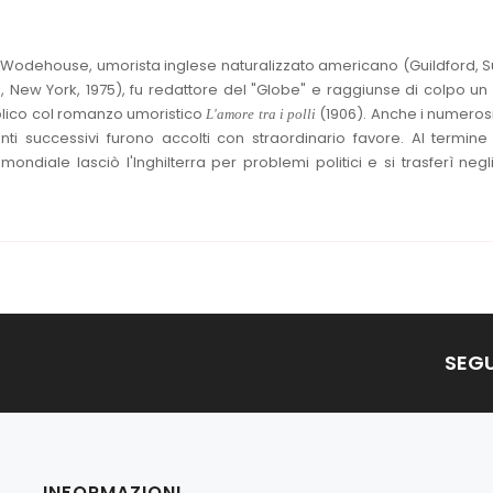
 Wodehouse, umorista inglese naturalizzato americano (Guildford, S
d, New York, 1975), fu redattore del "Globe" e raggiunse di colpo un
lico col romanzo umoristico
(1906). Anche i numeros
L'amore tra i polli
ti successivi furono accolti con straordinario favore. Al termine
ndiale lasciò l'Inghilterra per problemi politici e si trasferì negli
SEGU
INFORMAZIONI