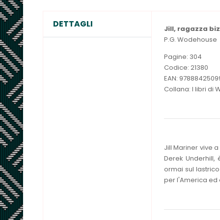
DETTAGLI
Jill, ragazza bi
P.G. Wodehouse
Pagine: 304
Codice: 21380
EAN: 9788842509
Collana: I libri 
Jill Mariner vive 
Derek Underhill,
ormai sul lastric
per l'America ed 