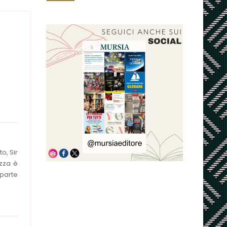
o, Sir
azza è
 parte