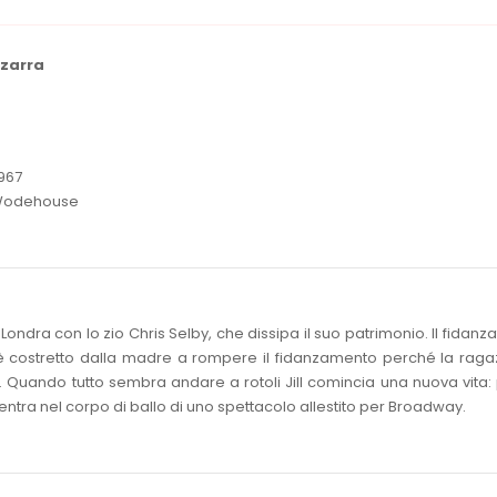
zzarra
967
di Wodehouse
a Londra con lo zio Chris Selby, che dissipa il suo patrimonio. Il fidanzat
 è costretto dalla madre a rompere il fidanzamento perché la rag
o. Quando tutto sembra andare a rotoli Jill comincia una nuova vita:
entra nel corpo di ballo di uno spettacolo allestito per Broadway.