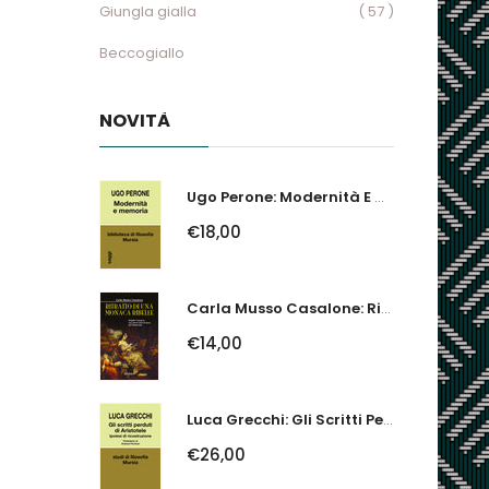
Giungla gialla
( 57 )
Beccogiallo
NOVITÀ
Ugo Perone: Modernità E Memoria
€18,00
Carla Musso Casalone: Ritratto Di Una Monaca Ribelle. Brigida Franzone,...
€14,00
Luca Grecchi: Gli Scritti Perduti Di Aristotele. Ipotesi Di Ricostruzione
€26,00