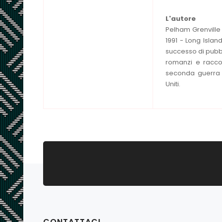
L'autore
Pelham Grenville
1991 - Long Islan
successo di pubb
romanzi e raccon
seconda guerra mo
Uniti.
CONTATTACI