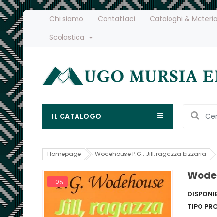
Chi siamo
Contattaci
Cataloghi & Materia
Scolastica
IL CATALOGO
Homepage
Wodehouse P.G.: Jill, ragazza bizzarra
Wodeh
-0%
DISPONIB
TIPO PR