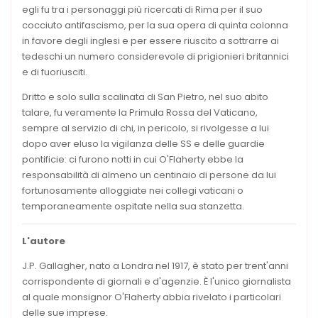
egli fu tra i personaggi più ricercati di Rima per il suo
cocciuto antifascismo, per la sua opera di quinta colonna
in favore degli inglesi e per essere riuscito a sottrarre ai
tedeschi un numero considerevole di prigionieri britannici
e di fuoriusciti.
Dritto e solo sulla scalinata di San Pietro, nel suo abito
talare, fu veramente la Primula Rossa del Vaticano,
sempre al servizio di chi, in pericolo, si rivolgesse a lui
dopo aver eluso la vigilanza delle SS e delle guardie
pontificie: ci furono notti in cui O'Flaherty ebbe la
responsabilità di almeno un centinaio di persone da lui
fortunosamente alloggiate nei collegi vaticani o
temporaneamente ospitate nella sua stanzetta.
L'autore
J.P. Gallagher, nato a Londra nel 1917, è stato per trent'anni
corrispondente di giornali e d'agenzie. È l'unico giornalista
al quale monsignor O'Flaherty abbia rivelato i particolari
delle sue imprese.