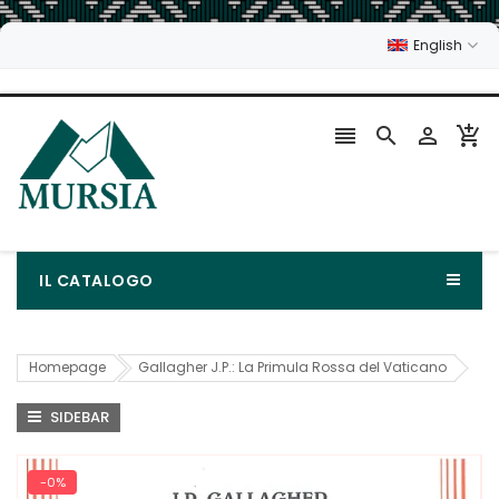
English




IL CATALOGO
Homepage
Gallagher J.P.: La Primula Rossa del Vaticano
SIDEBAR
-0%