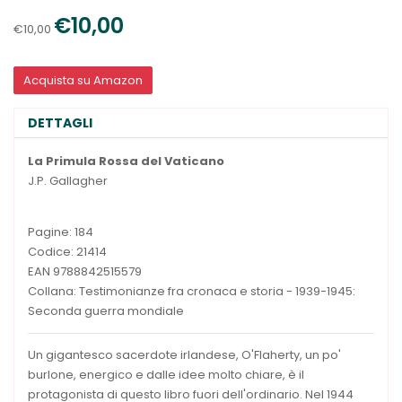
€10,00
€10,00
Acquista su Amazon
DETTAGLI
La Primula Rossa del Vaticano
J.P. Gallagher
Pagine: 184
Codice: 21414
EAN 9788842515579
Collana: Testimonianze fra cronaca e storia - 1939-1945:
Seconda guerra mondiale
Un gigantesco sacerdote irlandese, O'Flaherty, un po'
burlone, energico e dalle idee molto chiare, è il
protagonista di questo libro fuori dell'ordinario. Nel 1944