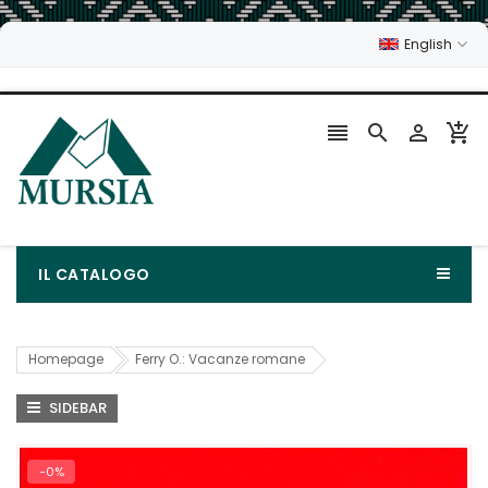
English




IL CATALOGO
Homepage
Ferry O.: Vacanze romane
SIDEBAR
-0%