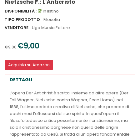
Nietzsche F.: L'Anticristo
DISPONIBILITÀ
:
In listino
TIPO PRODOTTO
: Filosofia
VENDITORE
:
Ugo Mursia Editore
€9,00
€9,00
Acquista su Amazon
DETTAGLI
L’opera Der Antichrist è scritta, insieme ad altre opere (Der
Fall Wagner, Nietzsche contra Wagner, Ecce Homo), nel
1888, l’ultimo periodo creativo di Nietzsche, che precede di
pochi mesi l’offuscarsi del suo spirito. In quest’opera il
filosofo tedesco critica pesantemente il cristianesimo, ma
solo il cristianesimo borghese non quello delle origini
rappresentato da Gesù. Si tratta di un’opera fondamentale