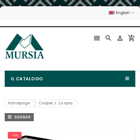
English




IL CATALOGO
Homepage
Cooper J.: La spia
SIDEBAR
-0%