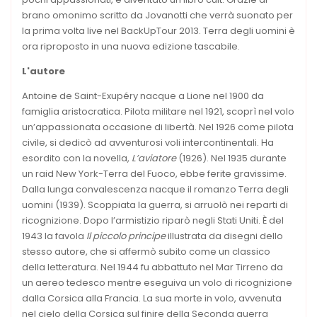
brano omonimo scritto da Jovanotti che verrà suonato per
la prima volta live nel BackUpTour 2013. Terra degli uomini è
ora riproposto in una nuova edizione tascabile.
L'autore
Antoine de Saint-Exupéry nacque a Lione nel 1900 da
famiglia aristocratica. Pilota militare nel 1921, scoprì nel volo
un’appassionata occasione di libertà. Nel 1926 come pilota
civile, si dedicò ad avventurosi voli intercontinentali. Ha
esordito con la novella,
L’aviatore
(1926). Nel 1935 durante
un raid New York-Terra del Fuoco, ebbe ferite gravissime.
Dalla lunga convalescenza nacque il romanzo Terra degli
uomini (1939). Scoppiata la guerra, si arruolò nei reparti di
ricognizione. Dopo l’armistizio riparò negli Stati Uniti. È del
1943 la favola
Il piccolo principe
illustrata da disegni dello
stesso autore, che si affermò subito come un classico
della letteratura. Nel 1944 fu abbattuto nel Mar Tirreno da
un aereo tedesco mentre eseguiva un volo di ricognizione
dalla Corsica alla Francia. La sua morte in volo, avvenuta
nel cielo della Corsica sul finire della Seconda guerra