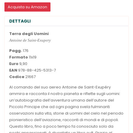
Acquista su Amazon
DETTAGLI
Terra degli Uomini
Antoine de Saint-Exupery
Pagg.
176
Formato
11x19
Euro
9,90
EAN
978-88-425-5313-7
Codice
21667
Al comando del suo aereo Antoine de Saint-Exupéry
ammira e racconta il nostro pianeta e riflette sugli uomini:
un’autobiografia dell’avventura umana dell’autore del
Piccolo Principe che ad ogni pagina svela fulminanti
osservazioni sulla vita, storie di uomini del cielo nel periodo
pionieristico dell’aviazione, racconti di mondi e di popoli.
Questo libro, fino a poco tempo fa conosciuto solo da
pochi appassionati, è diventato un libro cult. Grazie al