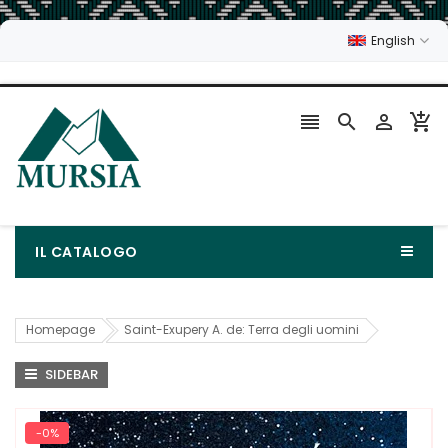
English




IL CATALOGO
Homepage
Saint-Exupery A. de: Terra degli uomini
SIDEBAR
-0%