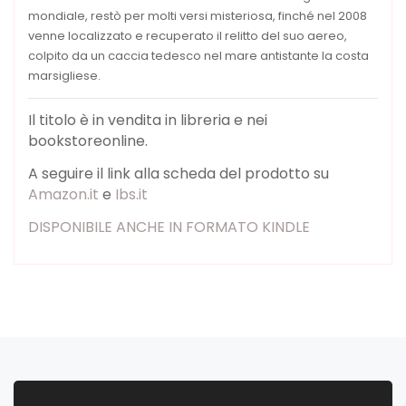
mondiale, restò per molti versi misteriosa, finché nel 2008
venne localizzato e recuperato il relitto del suo aereo,
colpito da un caccia tedesco nel mare antistante la costa
marsigliese.
Il titolo è in vendita in libreria e nei
bookstoreonline.
A seguire il link alla scheda del prodotto su
Amazon.it
e
Ibs.it
DISPONIBILE ANCHE IN FORMATO KINDLE