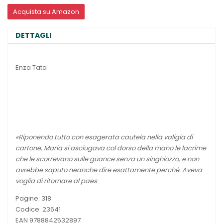
Acquista su Amazon
DETTAGLI
Enza Tata
«Riponendo tutto con esagerata cautela nella valigia di
cartone, Maria si asciugava col dorso della mano le lacrime
che le scorrevano sulle guance senza un singhiozzo, e non
avrebbe saputo neanche dire esattamente perché. Aveva
voglia di ritornare al paes
Pagine: 318
Codice: 23641
EAN 9788842532897