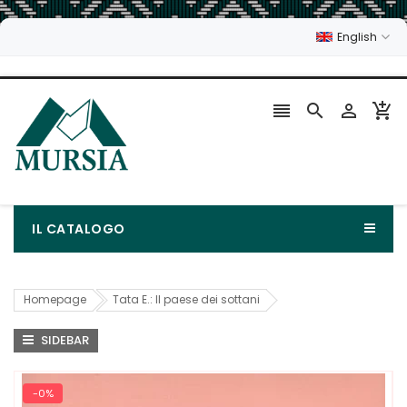
English




IL CATALOGO
Homepage
Tata E.: Il paese dei sottani
SIDEBAR
-0%