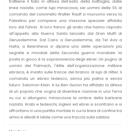
trattiene il fiato in attesa dell'esito della battaglia, dalle
linee naziste, come lupi minacciosi, sei uomini delle SS al
comando del colonnello Walter Rauff si muovono verso la
Palestina per compiere una missione speciale affidata
loro dal Führer. Al loro fianco gli arabi che hanno risposto
all'appello alla Guerra Santa lanciato dal Gran Muftì di
Gerusalemme. Dal Cairo a Gerusalemme, da Tel Aviv a
Haifa, a Beersheva si dipana una delle operazioni più
segrete e micidiali della Seconda guerra mondiale: la
posta in gioco è la sopravvivenza degli ebrei. Un pugno di
uomini del Palmach, l'élite dell'organizzazione militare
ebraica, è inviato sulle tracce del branco di lupi di Hitler; li
comanda un ebreo tedesco, senza più patria e senza
futuro: Salomon Klein. A lui Ben Gurion ha affidato la difesa
di un popolo che sogna di diventare nazione in una Terra
su cui si allungano minacciose le ombre della barbarie
nazista. Arabi e tedeschi, inglesi ed ebrei si scontrano e si
affrontano in una partita mortale in cui la linea di confine tra
amici e alleati è labile come una traccia sulla sabbia.