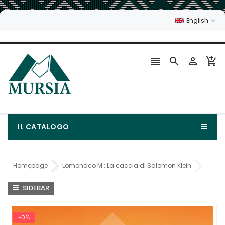
English




IL CATALOGO
Homepage
Lomonaco M.: La caccia di Salomon Klein
SIDEBAR
-0%