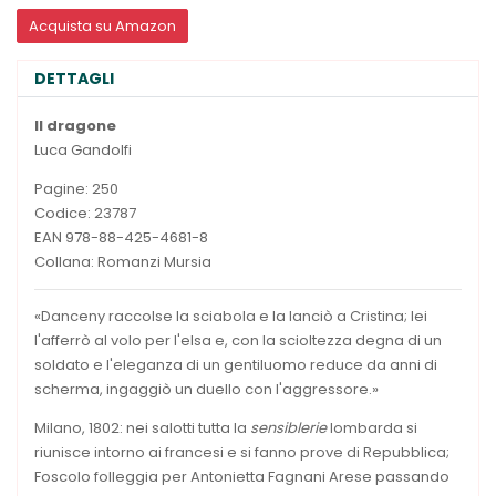
Acquista su Amazon
DETTAGLI
Il dragone
Luca Gandolfi
Pagine: 250
Codice: 23787
EAN 978-88-425-4681-8
Collana: Romanzi Mursia
«Danceny raccolse la sciabola e la lanciò a Cristina; lei
l'afferrò al volo per l'elsa e, con la scioltezza degna di un
soldato e l'eleganza di un gentiluomo reduce da anni di
scherma, ingaggiò un duello con l'aggressore.»
Milano, 1802: nei salotti tutta la
sensiblerie
lombarda si
riunisce intorno ai francesi e si fanno prove di Repubblica;
Foscolo folleggia per Antonietta Fagnani Arese passando