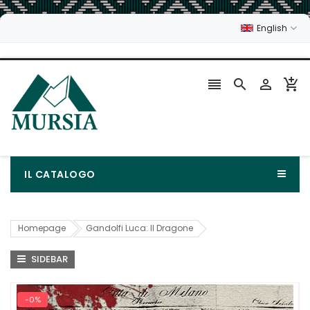
English




IL CATALOGO
Homepage
Gandolfi Luca: Il Dragone
SIDEBAR
-0%