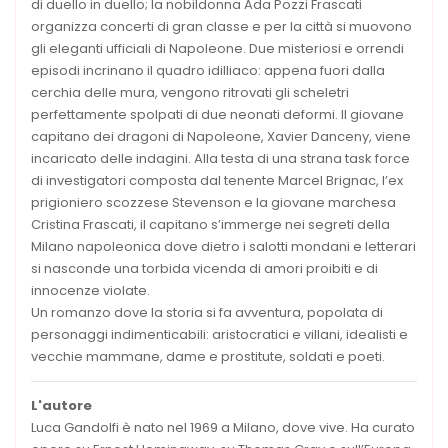
di duello in duello; la nobildonna Ada Pozzi Frascati
organizza concerti di gran classe e per la città si muovono
gli eleganti ufficiali di Napoleone. Due misteriosi e orrendi
episodi incrinano il quadro idilliaco: appena fuori dalla
cerchia delle mura, vengono ritrovati gli scheletri
perfettamente spolpati di due neonati deformi. Il giovane
capitano dei dragoni di Napoleone, Xavier Danceny, viene
incaricato delle indagini. Alla testa di una strana task force
di investigatori composta dal tenente Marcel Brignac, l’ex
prigioniero scozzese Stevenson e la giovane marchesa
Cristina Frascati, il capitano s’immerge nei segreti della
Milano napoleonica dove dietro i salotti mondani e letterari
si nasconde una torbida vicenda di amori proibiti e di
innocenze violate.
Un romanzo dove la storia si fa avventura, popolata di
personaggi indimenticabili: aristocratici e villani, idealisti e
vecchie mammane, dame e prostitute, soldati e poeti.
L'autore
Luca Gandolfi è nato nel 1969 a Milano, dove vive. Ha curato