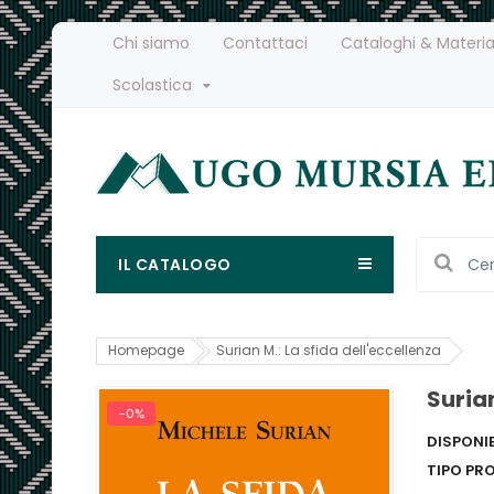
Chi siamo
Contattaci
Cataloghi & Materia
Scolastica
IL CATALOGO
Homepage
Surian M.: La sfida dell'eccellenza
Surian
-0%
DISPONIB
TIPO PR