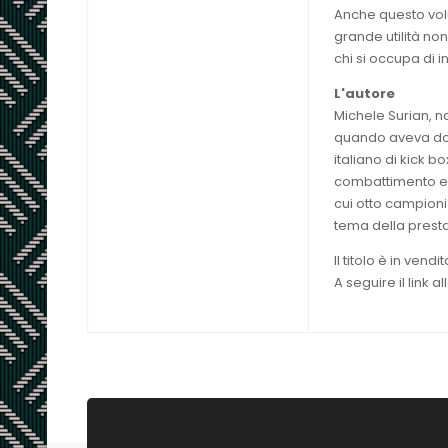
Anche questo volu
grande utilità non
chi si occupa di
L'autore
Michele Surian, n
quando aveva dod
italiano di kick b
combattimento e di
cui otto campion
tema della presta
Il titolo è in vend
A seguire il link 