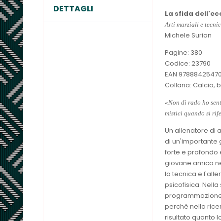
DETTAGLI
La sfida dell'e
Arti marziali e tecnic
Michele Surian
Pagine: 380
Codice: 23790
EAN 97888425470
Collana: Calcio, bi
«Non di rado ho sent
mistici quando si rif
Un allenatore di a
di un'importante g
forte e profondo e
giovane amico nel
la tecnica e l'al
psicofisica. Nell
programmazione de
perché nella rice
risultato quanto l