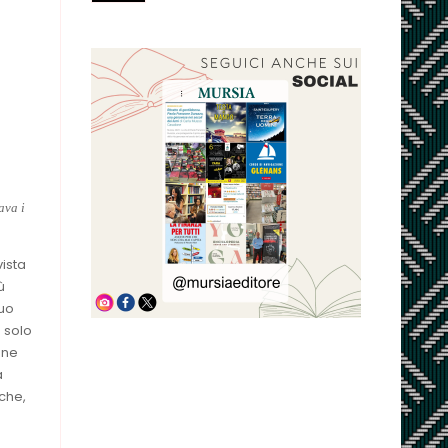
ava i
vista
ù
suo
 solo
one
a
iche,