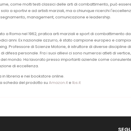
me, come molti testi classici delle arti di combattimento, può essere
 solo a sportivi e ad artisti marziali, ma a chiunque ricerchi l'eccellen
 insegnamento, management, comunicazione e leadership.
ato a Roma nel 1962, pratica arti marziali e sport di combattimento da
ici anni. Ex nazionale azzurro, è stato campione europeo e campi
oxing. Professore di Scienze Motorie, è istruttore di diverse discipline di
 difesa personale. Fra i suoi allievi ci sono numerosi atleti di vertice,
i del mondo. Ha lavorato presso importanti aziende come consulente
zione di eccellenza.
ita in libreria e nei bookstore online.
alla scheda del prodotto su
Amazon.it
e
Ibs.it
SEGU