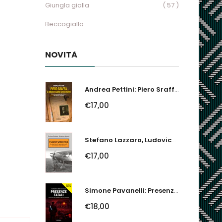
Giungla gialla
( 57 )
Beccogiallo
NOVITÀ
Andrea Pettini: Piero Sraffa, Il Bibliotecario Sovversivo. Un Economista Nel...
€17,00
Stefano Lazzaro, Ludovico Slongo: Mario Visintini. Il Primo Asso Della...
€17,00
Simone Pavanelli: Presenze Fatali. I Fantasmi Del Ferrarese Urlano Giustizia
€18,00