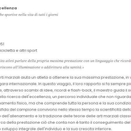
ccellenza
he sportive nella vita di tutti i giorni
51
cicletta e altri sport
ito atleti parlare della propria massima prestazione con un linguaggio che ricord
eriscono all'illuminazione o addirittura alla santità.»
rti marziali aiuta un atleta a ottenere la sua massima prestazione, in 
ara internazionale. In questo viaggio, il loro rapporto si fa sempre pi
, attraverso scambi di idee, ricordi e flash-back, il maestro guida il 
la ricerca dell'eccellenza, un percorso individuale che non riguarda
lenamento fisico, ma che comprende tutta la persona e la sua condizi
a sfida del campione convivono nello stesso tempo la scientificità dell
ll'allenamento e la tradizione delle teorie delle arti marziali class
rca della prestazione ciò che conta non è tanto il conseguimento del
o sviluppo integrale dell'individuo e la sua crescita interiore.