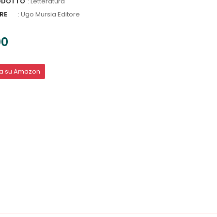
ODOTTO
: Letteratura
RE
:
Ugo Mursia Editore
00
ta su Amazon