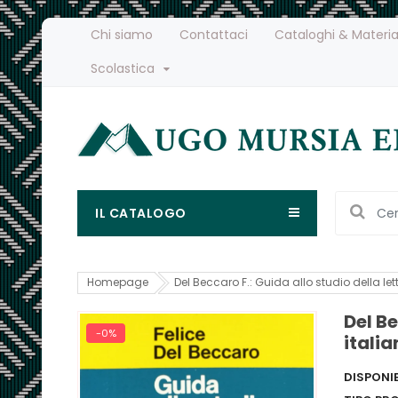
Chi siamo
Contattaci
Cataloghi & Materia
Scolastica
IL CATALOGO
Homepage
Del Beccaro F.: Guida allo studio della let
Del Be
-0%
itali
DISPONIB