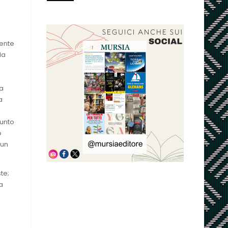
mente
da
la
a
iunto
o
 un
ste;
a