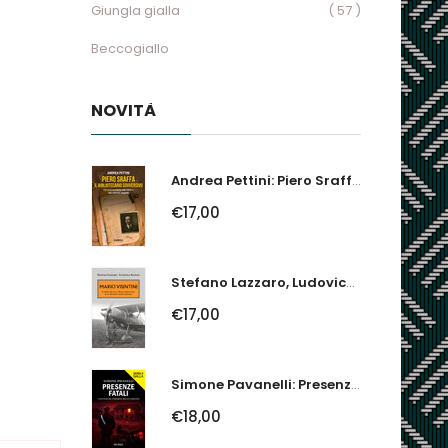
Giungla gialla
( 57 )
Beccogiallo
NOVITÀ
Andrea Pettini: Piero Sraffa, Il Bibliotecario Sovversivo. Un Economista Nel...
€17,00
Stefano Lazzaro, Ludovico Slongo: Mario Visintini. Il Primo Asso Della...
€17,00
Simone Pavanelli: Presenze Fatali. I Fantasmi Del Ferrarese Urlano Giustizia
€18,00