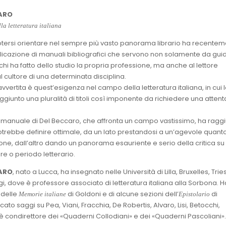
CARO
la letteratura italiana
otersi orientare nel sempre più vasto panorama librario ha recente
licazione di manuali bibliografici che servono non solamente da gui
chi ha fatto dello studio la propria professione, ma anche al lettore
 cultore di una determinata disciplina.
vertita è quest’esigenza nel campo della letteratura italiana, in cui 
giunto una pluralità di titoli così imponente da richiedere una attent
l manuale di Del Beccaro, che affronta un campo vastissimo, ha ragg
 potrebbe definire ottimale, da un lato prestandosi a un’agevole quant
one, dall’altro dando un panorama esauriente e serio della critica su
e o periodo letterario.
CARO
, nato a Lucca, ha insegnato nelle Università di Lilla, Bruxelles, Trie
gi, dove è professore associato di letteratura italiana alla Sorbona. H
 delle
di Goldoni e di alcune sezioni dell’
di
Memorie italiane
Epistolario
cato saggi su Pea, Viani, Fracchia, De Robertis, Alvaro, Lisi, Betocchi,
 è condirettore dei «Quaderni Collodiani» e dei «Quaderni Pascoliani».