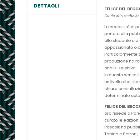
DETTAGLI
FELICE DEL BEC
Guida allo studio del
La necessità di p
portato alla pubb
allo studente o a 
appassionato o al
Particolarmente av
produzione ha rag
analisi selettiva.
In questo senso i
un livello che si
chiara consultazi
determinato autor
FELICE DEL BEC
ora risiede a Pari
curato le edizioni
Pascoli; ha pubbli
Tobino e Petroni;