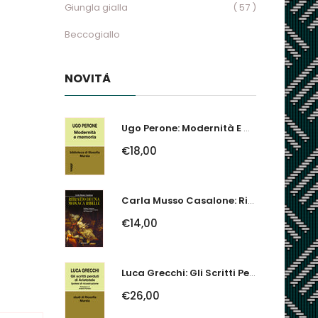
Giungla gialla
( 57 )
Beccogiallo
NOVITÀ
Ugo Perone: Modernità E Memoria
€18,00
Carla Musso Casalone: Ritratto Di Una Monaca Ribelle. Brigida Franzone,...
€14,00
Luca Grecchi: Gli Scritti Perduti Di Aristotele. Ipotesi Di Ricostruzione
€26,00