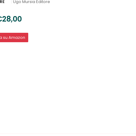
RE
:
Ugo Mursia Editore
€28,00
ta su Amazon