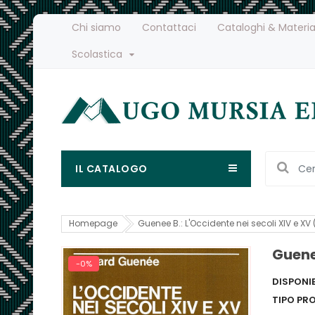
Chi siamo
Contattaci
Cataloghi & Materia
Scolastica
IL CATALOGO
Homepage
Guenee B.: L'Occidente nei secoli XIV e XV (
Guenee
-0%
DISPONIB
TIPO PR