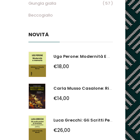
Giungla gialla
( 57 )
Beccogiallo
NOVITÀ
Ugo Perone: Modernità E Memoria
€18,00
Carla Musso Casalone: Ritratto Di Una Monaca Ribelle. Brigida Franzone,...
€14,00
Luca Grecchi: Gli Scritti Perduti Di Aristotele. Ipotesi Di Ricostruzione
€26,00