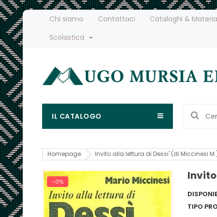
Chi siamo
Contattaci
Cataloghi & Materia
Scolastica
IL CATALOGO
Homepage
Invito alla lettura di Dessi' (di Miccinesi M.
Invito
-0%
DISPONIB
TIPO PR