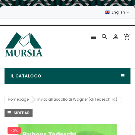
English




IL CATALOGO
Homepage
Invito all'ascolto di Wagner (di Tedeschi R.)
SIDEBAR
-0%