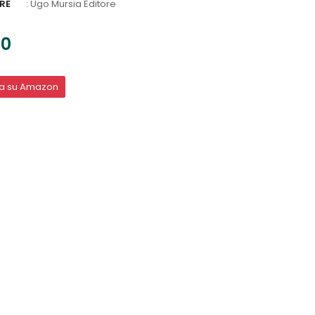
RE
:
Ugo Mursia Editore
00
ta su Amazon