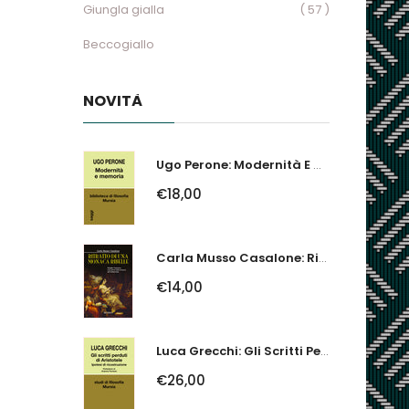
Giungla gialla
( 57 )
Beccogiallo
NOVITÀ
Ugo Perone: Modernità E Memoria
€18,00
Carla Musso Casalone: Ritratto Di Una Monaca Ribelle. Brigida Franzone,...
€14,00
Luca Grecchi: Gli Scritti Perduti Di Aristotele. Ipotesi Di Ricostruzione
€26,00