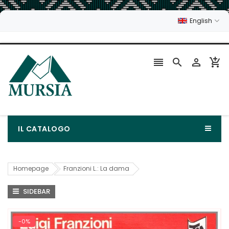
English




IL CATALOGO
Homepage
Franzioni L.: La dama
SIDEBAR
-0%