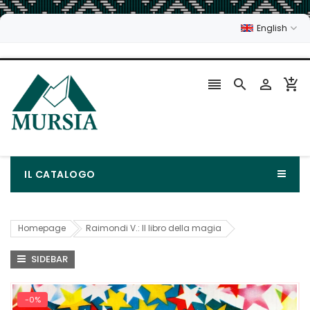
English




IL CATALOGO
Homepage
Raimondi V.: Il libro della magia
SIDEBAR
-0%