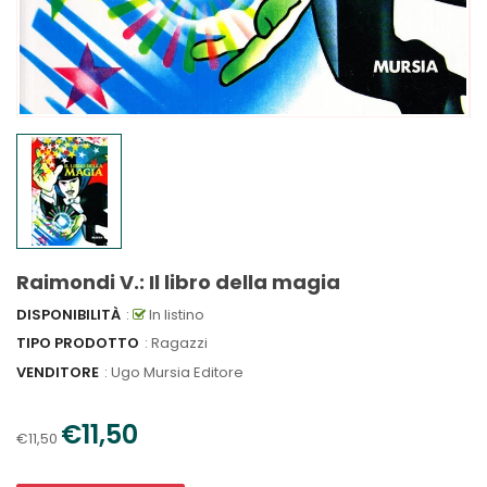
Raimondi V.: Il libro della magia
DISPONIBILITÀ
:
In listino
TIPO PRODOTTO
: Ragazzi
VENDITORE
:
Ugo Mursia Editore
€11,50
€11,50