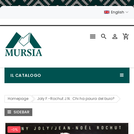
English




IL CATALOGO
Homepage
Joly F.-Rochut J.N.: Chi ha paura del buio?
SIDEBAR
-0%