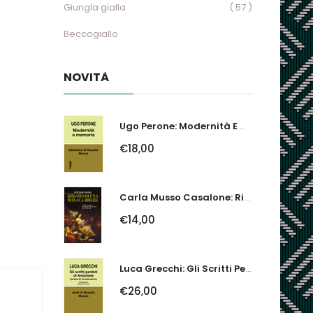
Giungla gialla
( 57 )
Beccogiallo
NOVITÀ
Ugo Perone: Modernità E Memoria
€18,00
Carla Musso Casalone: Ritratto Di Una Monaca Ribelle. Brigida Franzone,...
€14,00
Luca Grecchi: Gli Scritti Perduti Di Aristotele. Ipotesi Di Ricostruzione
€26,00