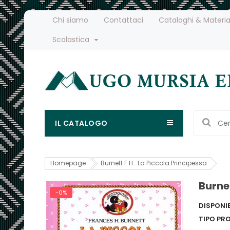
Chi siamo
Contattaci
Cataloghi & Materia
Scolastica
IL CATALOGO
Homepage
Burnett F.H.: La Piccola Principessa
Burnet
-0%
DISPONIB
TIPO PR