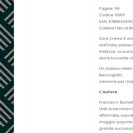
Pagine: 94
Codice: 50611
EAN: 9788842505
Collana:I libri di
Sara Crewe è una 
dall'India, passer
tristezze. La sua 
storia toccante ch
Un classico della
Beccogiallo.
Versione per i bam
L'autore
Frances H. Burnet
Uniti dove rimarr
affermata, soprat
maggior popolarit
grande successo 