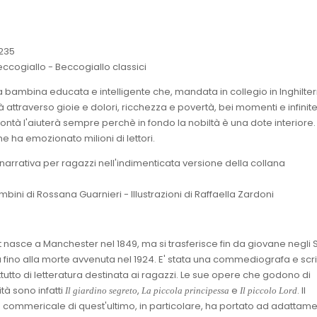
235
 Beccogiallo - Beccogiallo classici
bambina educata e intelligente che, mandata in collegio in Inghilter
à attraverso gioie e dolori, ricchezza e povertà, bei momenti e infinit
bontà l'aiuterà sempre perchè in fondo la nobiltà è una dote interiore
e ha emozionato milioni di lettori.
 narrativa per ragazzi nell'indimenticata versione della collana
bini di Rossana Guarnieri - Illustrazioni di Raffaella Zardoni
t nasce a Manchester nel 1849, ma si trasferisce fin da giovane negli S
à fino alla morte avvenuta nel 1924. E' stata una commediografa e scri
tutto di letteratura destinata ai ragazzi. Le sue opere che godono di
à sono infatti
,
e
. Il
Il giardino segreto
La piccola principessa
Il piccolo Lord
commericale di quest'ultimo, in particolare, ha portato ad adattame