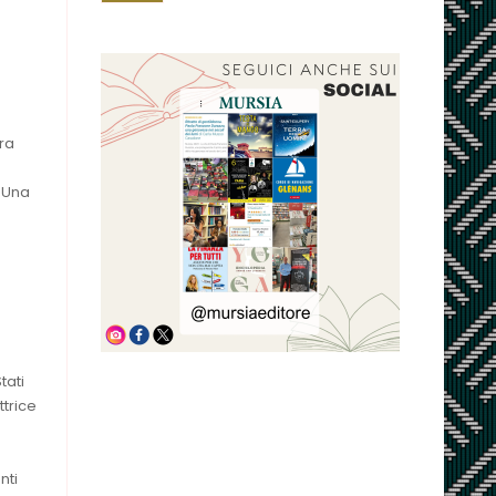
ra
e
. Una
tati
ttrice
nti