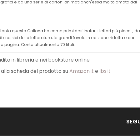
ografici e ad una serie di cartoni animati anch'essa molto amata dal
tanta questa Collana ha come primi destinatari i lettori più piccoli, da
di classici della letteratura, le grandi favole in edizione ridotta e con
ena pagina. Conta attualmente 70 titoli.
endita in libreria e nei bookstore online.
nk alla scheda del prodotto su
Amazon.it
e
Ibs.it
SEGU