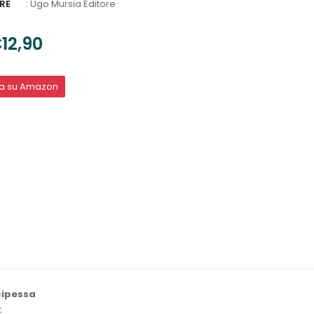
RE
:
Ugo Mursia Editore
12,90
ta su Amazon
cipessa
t