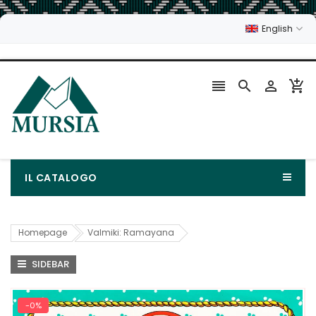
English




IL CATALOGO
Homepage
Valmiki: Ramayana
SIDEBAR
-0%