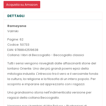
Acquista su Amazon
DETTAGLI
Ramayana
Valmiki
Pagine: 62
Codice: 50733
EAN: 9788842519638
Collana: I libri di Beccogiallo - Beccogiallo classici
Tutti i sensi vengono risvegliati dalle affascinanti storie del
lontano Oriente. Uno dei più grandi poemi epici della
mitologia induista. L'intreccio tra il vero e il verosimile fonda
la cultura, la religione e la filosofia di un intero popolo. Per
scoprirlo e imparare ad apprezzarlo con i ragazzi.
Una grandissimo storia nell'indimenticata versione per
ragazzi della collana Beccogiallo.
Versione per i bambini di Mia Peluso - Illustrazioni di