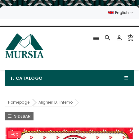
English




IL CATALOGO
Homepage
Alighieri D.: Inferno
SIDEBAR
-0%