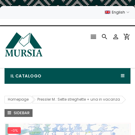
English




IL CATALOGO
Homepage
Pressler M.: Sette streghette + una in vacanza
SIDEBAR
-0%