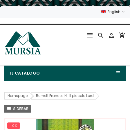
English




IL CATALOGO
Homepage
Burnett Frances H.: Il piccolo Lord
SIDEBAR
-0%