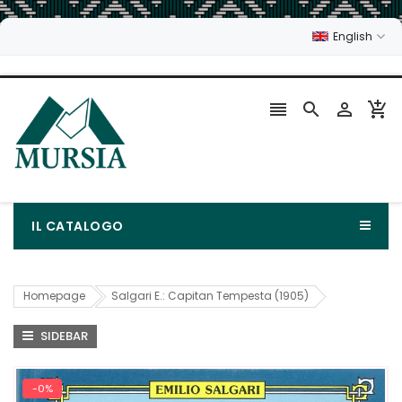
English




IL CATALOGO
Homepage
Salgari E.: Capitan Tempesta (1905)
SIDEBAR
-0%