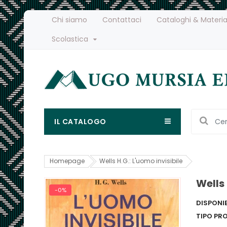
Chi siamo
Contattaci
Cataloghi & Materia
Scolastica
IL CATALOGO
Homepage
Wells H.G.: L'uomo invisibile
Wells 
-0%
DISPONIB
TIPO PR