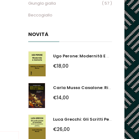
Giungla gialla
( 57 )
Beccogiallo
NOVITÀ
Ugo Perone: Modernità E Memoria
€18,00
Carla Musso Casalone: Ritratto Di Una Monaca Ribelle. Brigida Franzone,...
€14,00
Luca Grecchi: Gli Scritti Perduti Di Aristotele. Ipotesi Di Ricostruzione
€26,00