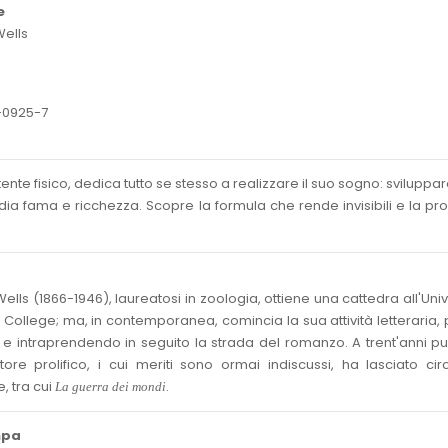
e
ells
-0925-7
tente fisico, dedica tutto se stesso a realizzare il suo sogno: sviluppa
dia fama e ricchezza. Scopre la formula che rende invisibili e la pr
lls (1866-1946), laureatosi in zoologia, ottiene una cattedra all'Univ
ollege; ma, in contemporanea, comincia la sua attività letteraria,
 e intraprendendo in seguito la strada del romanzo. A trent'anni p
tore prolifico, i cui meriti sono ormai indiscussi, ha lasciato ci
, tra cui
.
La guerra dei mondi
mpa