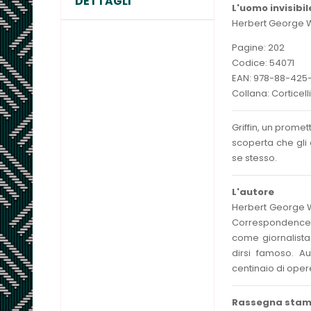
DETTAGLI
L'uomo invisibil
Herbert George W
Pagine: 202
Codice: 54071
EAN: 978-88-425
Collana: Corticelli
Griffin, un promet
scoperta che gli 
se stesso.
L'autore
Herbert George We
Correspondence C
come giornalista
dirsi famoso. Au
centinaio di opere
Rassegna sta