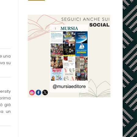
re una
ova su
ersity
 prima
uò già
rca un