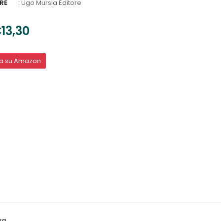
RE
:
Ugo Mursia Editore
13,30
ta su Amazon
va