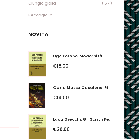
Giungla gialla
( 57 )
Beccogiallo
NOVITÀ
Ugo Perone: Modernità E Memoria
€18,00
Carla Musso Casalone: Ritratto Di Una Monaca Ribelle. Brigida Franzone,...
€14,00
Luca Grecchi: Gli Scritti Perduti Di Aristotele. Ipotesi Di Ricostruzione
€26,00