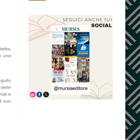
ietta,
i una
eguito
 delle
nali e
il suo