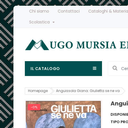
Chi siamo
Contattaci
Cataloghi & Materia
Scolastica
IL CATALOGO
Homepage
Anguissola Giana: Giulietta se ne va
Angui
-0%
DISPONIB
TIPO PR