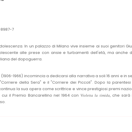
-8987-7
adolescenza. In un palazzo di Milano vive insieme ai suoi genitori Giul
lescente alle prese con ansie e turbamenti dell'età, ma anche d
taliana del dopoguerra.
(1906-1966) incomincia a dedicarsi alla narrativa a soli 16 anni e in s
"Corriere della Sera" e il "Corriere dei Piccoli". Dopo la parentesi
ontinua la sua opera come scrittrice e vince prestigiosi premi nazio
ra cui il Premio Bancarellino nel 1964 con
, che sarà 
Violetta la timida
so.