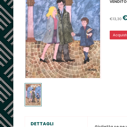
VENDITO
€
€13,30
Acquis
DETTAGLI
Giulietta se ne 