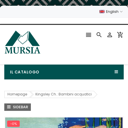
English




IL CATALOGO
Homepage
Kingsley Ch.: Bambini acquatici
SIDEBAR
-0%