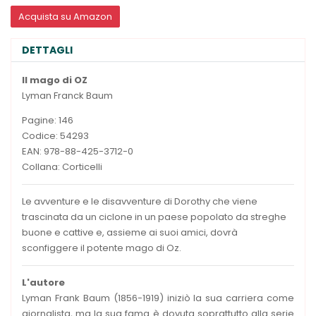
Acquista su Amazon
DETTAGLI
Il mago di OZ
Lyman Franck Baum
Pagine: 146
Codice: 54293
EAN: 978-88-425-3712-0
Collana: Corticelli
Le avventure e le disavventure di Dorothy che viene
trascinata da un ciclone in un paese popolato da streghe
buone e cattive e, assieme ai suoi amici, dovrà
sconfiggere il potente mago di Oz.
L'autore
Lyman Frank Baum (1856-1919) iniziò la sua carriera come
giornalista, ma la sua fama è dovuta soprattutto alla serie