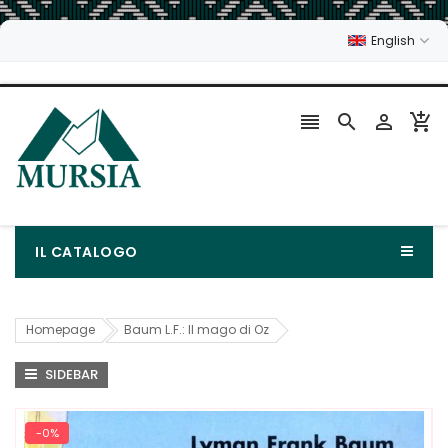
English




IL CATALOGO
Homepage
Baum L.F.: Il mago di Oz
SIDEBAR
-0%