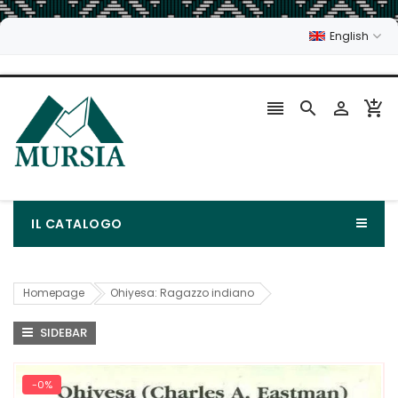
English




IL CATALOGO
Homepage
Ohiyesa: Ragazzo indiano
SIDEBAR
-0%