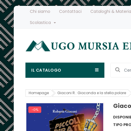
Chi siamo
Contattaci
Cataloghi & Materia
Scolastica
IL CATALOGO
Homepage
Giaconi R.: Gioconda e la stella polare
Giacon
-0%
DISPONIB
TIPO PR