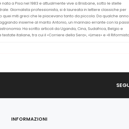
nata a Pisa nel 1983 e attualmente vive a Brisbane, sotto le stelle
rale. Giornalista professionista, si è laureata in lettere classiche per
 quei miti greci che le piacevano tanto da piccola. Da qualche anno
viaggiando insieme al marito Antonio, un marinaio errante con la pass
’astronomia. Ha scritto articoli da Uganda, Cina, Sudafrica, Belgio e
 testate italiane, tra cui il «Corriere della Sera», «Limes» e «Il Riformista
SEGU
INFORMAZIONI