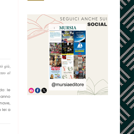
tò giù,
ezzo al
do: le
 sanno
 nave,
 lei a