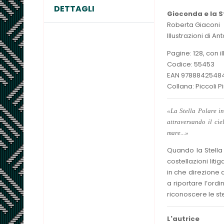
DETTAGLI
Gioconda e la S
Roberta Giaconi
Illustrazioni di Ant
Pagine: 128, con il
Codice: 55453
EAN 9788842548
Collana: Piccoli Pi
«La Stella Polare i
attraversando il ci
mare...»
Quando la Stella 
costellazioni lit
in che direzione
a riportare l’ord
riconoscere le ste
L'autrice