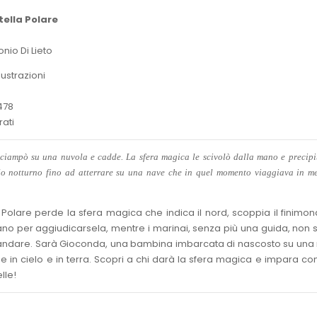
tella Polare
onio Di Lieto
lustrazioni
478
rati
nciampò su una nuvola e cadde. La sfera magica le scivolò dalla mano e precipi
elo notturno fino ad atterrare su una nave che in quel momento viaggiava in m
Polare perde la sfera magica che indica il nord, scoppia il finimon
igano per aggiudicarsela, mentre i marinai, senza più una guida, non
 andare. Sarà Gioconda, una bambina imbarcata di nascosto su una
ine in cielo e in terra. Scopri a chi darà la sfera magica e impara con
lle!