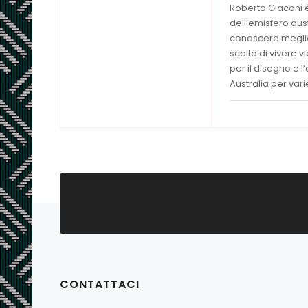
Roberta Giaconi è 
dell’emisfero aust
conoscere meglio
scelto di vivere 
per il disegno e l
Australia per varie
CONTATTACI