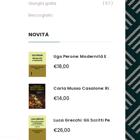
Giungla gialla
( 57 )
Beccogiallo
NOVITÀ
Ugo Perone: Modernità E Memoria
€18,00
Carla Musso Casalone: Ritratto Di Una Monaca Ribelle. Brigida Franzone,...
€14,00
Luca Grecchi: Gli Scritti Perduti Di Aristotele. Ipotesi Di Ricostruzione
€26,00