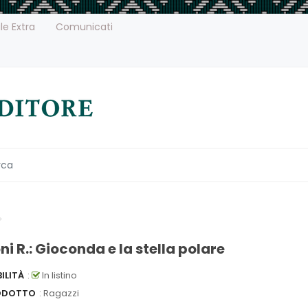
le Extra
Comunicati
i R.: Gioconda e la stella polare
ILITÀ
:
In listino
ODOTTO
: Ragazzi