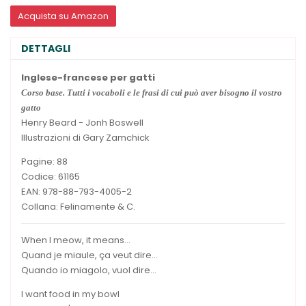
Acquista su Amazon
DETTAGLI
Inglese-francese per gatti
Corso base. Tutti i vocaboli e le frasi di cui può aver bisogno il vostro
gatto
Henry Beard - Jonh Boswell
Illustrazioni di Gary Zamchick
Pagine: 88
Codice: 61165
EAN: 978-88-793-4005-2
Collana: Felinamente & C.
When I meow, it means...
Quand je miaule, ça veut dire...
Quando io miagolo, vuol dire...
I want food in my bowl