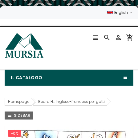
English




IL CATALOGO
Homepage
Beard H.: Inglese-francese per gatti
SIDEBAR
-0%