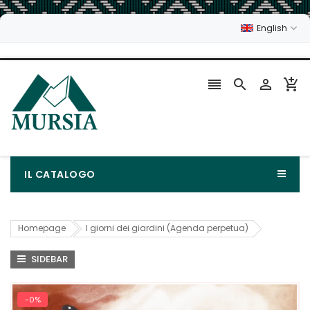
English




IL CATALOGO
Homepage
I giorni dei giardini (Agenda perpetua)
SIDEBAR
-0%