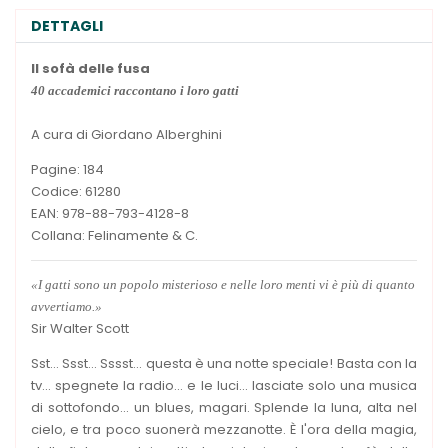
DETTAGLI
Il sofà delle fusa
40 accademici raccontano i loro gatti
A cura di Giordano Alberghini
Pagine: 184
Codice: 61280
EAN: 978-88-793-4128-8
Collana: Felinamente & C.
«I gatti sono un popolo misterioso e nelle loro menti vi è più di quanto
avvertiamo.»
Sir Walter Scott
Sst... Ssst... Sssst... questa è una notte speciale! Basta con la
tv... spegnete la radio... e le luci... lasciate solo una musica
di sottofondo... un blues, magari. Splende la luna, alta nel
cielo, e tra poco suonerà mezzanotte. È l'ora della magia,