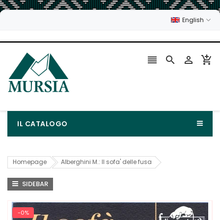
English




IL CATALOGO
Homepage
Alberghini M.: Il sofa' delle fusa
SIDEBAR
-0%