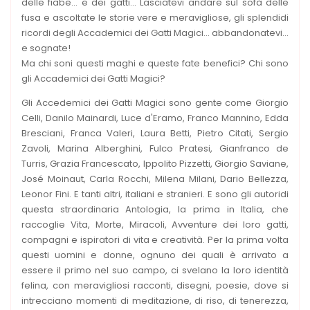
delle fiabe... e dei gatti... Lasciatevi andare sul sofà delle
fusa e ascoltate le storie vere e meravigliose, gli splendidi
ricordi degli Accademici dei Gatti Magici... abbandonatevi...
e sognate!
Ma chi soni questi maghi e queste fate benefici? Chi sono
gli Accademici dei Gatti Magici?
Gli Accedemici dei Gatti Magici sono gente come Giorgio
Celli, Danilo Mainardi, Luce d'Eramo, Franco Mannino, Edda
Bresciani, Franca Valeri, Laura Betti, Pietro Citati, Sergio
Zavoli, Marina Alberghini, Fulco Pratesi, Gianfranco de
Turris, Grazia Francescato, Ippolito Pizzetti, Giorgio Saviane,
José Moinaut, Carla Rocchi, Milena Milani, Dario Bellezza,
Leonor Fini. E tanti altri, italiani e stranieri. E sono gli autoridi
questa straordinaria Antologia, la prima in Italia, che
raccoglie Vita, Morte, Miracoli, Avventure dei loro gatti,
compagni e ispiratori di vita e creatività. Per la prima volta
questi uomini e donne, ognuno dei quali è arrivato a
essere il primo nel suo campo, ci svelano la loro identità
felina, con meravigliosi racconti, disegni, poesie, dove si
intrecciano momenti di meditazione, di riso, di tenerezza,