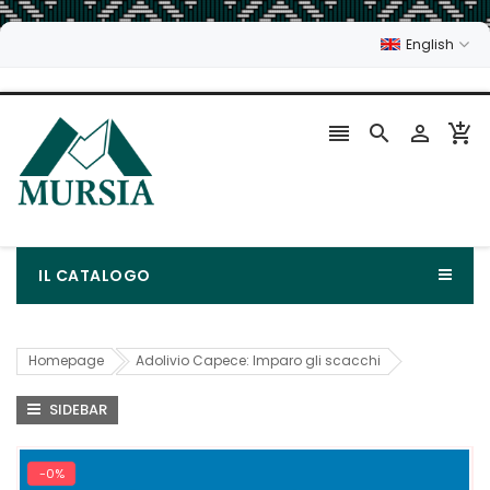
English




IL CATALOGO
Homepage
Adolivio Capece: Imparo gli scacchi
SIDEBAR
-0%