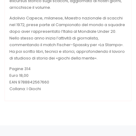
excursus storico sugli scacchi, aggiornato ai nostri giorni,
arricchisce il volume.
Adolivio Capece, milanese, Maestro nazionale di scacchi
nel 1972, prese parte al Campionato del mondo a squadre
dopo aver rappresentato l’Italia al Mondiale Under 20.
Nello stesso anno inizia l’attività di giornalista,
commentando il match Fischer-Spassky per «La Stampa».
Ha poi scritto libri, tecnici e storici, approfondendo il lavoro
di studioso di storia dei «giochi della mente».
Pagine 314
Euro 18,00
EAN 9788842567660
Collana: I Giochi