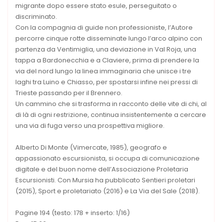
migrante dopo essere stato esule, perseguitato o
discriminato.
Con la compagnia di guide non professioniste, l’Autore
percorre cinque rotte disseminate lungo l’arco alpino con
partenza da Ventimiglia, una deviazione in Val Roja, una
tappa a Bardonecchia e a Claviere, prima di prendere la
via del nord lungo la linea immaginaria che unisce i tre
laghi tra Luino e Chiasso, per spostarsi infine nei pressi di
Trieste passando per il Brennero.
Un cammino che si trasforma in racconto delle vite di chi, al
di là di ogni restrizione, continua insistentemente a cercare
una via di fuga verso una prospettiva migliore.
Alberto Di Monte (Vimercate, 1985), geografo e
appassionato escursionista, si occupa di comunicazione
digitale e del buon nome dell’Associazione Proletaria
Escursionisti. Con Mursia ha pubblicato Sentieri proletari
(2015), Sport e proletariato (2016) e La Via del Sale (2018).
Pagine 194 (testo: 178 + inserto: 1/16)