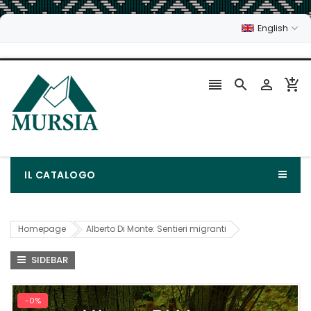
English




IL CATALOGO
Homepage
Alberto Di Monte: Sentieri migranti
SIDEBAR
-0%