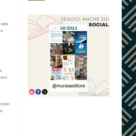
 alla
no
i
esso
olari
o,