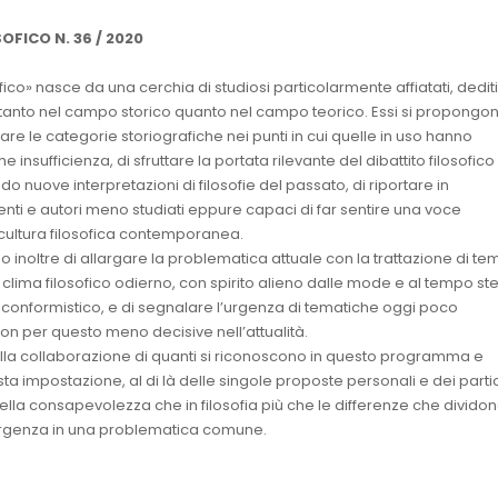
FICO N. 36 / 2020
fico» nasce da una cerchia di studiosi particolarmente affiatati, dediti
a tanto nel campo storico quanto nel campo teorico. Essi si propongo
vare le categorie storiografiche nei punti in cui quelle in uso hanno
 insufficienza, di sfruttare la portata rilevante del dibattito filosofico
 nuove interpretazioni di filosofie del passato, di riportare in
enti e autori meno studiati eppure capaci di far sentire una voce
cultura filosofica contemporanea.
 inoltre di allargare la problematica attuale con la trattazione di tem
el clima filosofico odierno, con spirito alieno dalle mode e al tempo st
conformistico, e di segnalare l’urgenza di tematiche oggi poco
n per questo meno decisive nell’attualità.
sulla collaborazione di quanti si riconoscono in questo programma e
a impostazione, al di là delle singole proposte personali e dei partic
 nella consapevolezza che in filosofia più che le differenze che dividon
rgenza in una problematica comune.