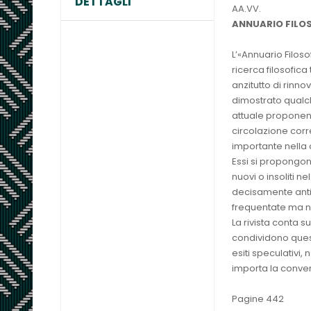
DETTAGLI
AA.VV.
ANNUARIO FILOSO
L’«Annuario Filoso
ricerca filosofic
anzitutto di rinno
dimostrato qualche
attuale proponendo
circolazione corr
importante nella 
Essi si propongono
nuovi o insoliti n
decisamente anti
frequentate ma no
La rivista conta 
condividono quest
esiti speculativi,
importa la conve
Pagine 442