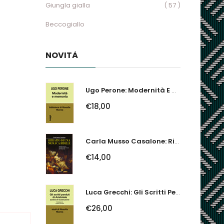
Giungla gialla
( 57 )
Beccogiallo
NOVITÀ
Ugo Perone: Modernità E Memoria
€18,00
Carla Musso Casalone: Ritratto Di Una Monaca Ribelle. Brigida Franzone,...
€14,00
Luca Grecchi: Gli Scritti Perduti Di Aristotele. Ipotesi Di Ricostruzione
€26,00