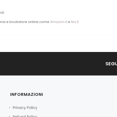
041
breria e bookstore online come
Amazon.it
e
Ibs.it
SEGU
INFORMAZIONI
Privacy Policy
Refund Policy