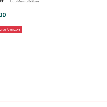
RE
:
Ugo Mursia Editore
00
ta su Amazon