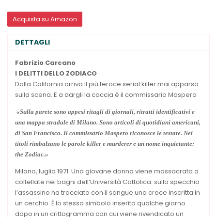
Acquista su Amazon
DETTAGLI
Fabrizio Carcano
I DELITTI DELLO
ZODIACO
Dalla California arriva il più feroce serial killer mai apparso
sulla scena. E a dargli la caccia è il commissario Maspero
«Sulla parete sono appesi ritagli di giornali, ritratti identificativi e
una mappa stradale di Milano. Sono articoli di quotidiani americani,
di San Francisco. Il commissario Maspero riconosce le testate. Nei
titoli rimbalzano le parole killer e murderer e un nome inquietante:
the Zodiac.»
Milano, luglio 1971. Una giovane donna viene massacrata a
coltellate nei bagni dell’Università Cattolica: sullo specchio
l’assassino ha tracciato con il sangue una croce inscritta in
un cerchio. È lo stesso simbolo inserito qualche giorno
dopo in un crittogramma con cui viene rivendicato un