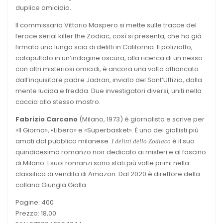
duplice omicidio.
Il commissario Vittorio Maspero si mette sulle tracce del
feroce serial killer the Zodiac, così si presenta, che ha già
firmato una lunga scia di delitti in California. Il poliziotto,
catapultato in un’indagine oscura, alla ricerca di un nesso
con altri misteriosi omicidi, è ancora una volta affiancato
dall’inquisitore padre Jadran, inviato del Sant’Uffizio, dalla
mente lucida e fredda. Due investigatori diversi, uniti nella
caccia allo stesso mostro.
Fabrizio Carcano
(Milano, 1973) è giornalista e scrive per
«Il Giorno», «Libero» e «Superbasket». È uno dei giallisti più
amati dal pubblico milanese.
è il suo
I delitti dello Zodiaco
quindicesimo romanzo noir dedicato ai misteri e al fascino
di Milano. I suoi romanzi sono stati più volte primi nella
classifica di vendita di Amazon. Dal 2020 è direttore della
collana Giungla Gialla.
Pagine: 400
Prezzo: 18,00