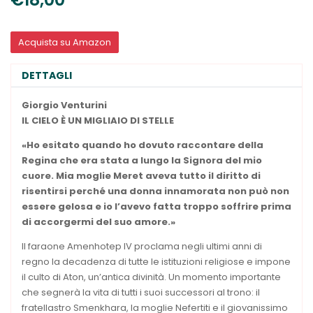
Acquista su Amazon
DETTAGLI
Giorgio Venturini
IL CIELO
È UN MIGLIAIO
DI STELLE
«Ho esitato quando ho dovuto raccontare della
Regina che era stata a lungo la Signora del mio
cuore. Mia moglie Meret aveva tutto il diritto di
risentirsi perché una donna innamorata non può non
essere gelosa e io l’avevo fatta troppo soffrire prima
di accorgermi del suo amore.»
Il faraone Amenhotep IV proclama negli ultimi anni di
regno la decadenza di tutte le istituzioni religiose e impone
il culto di Aton, un’antica divinità. Un momento importante
che segnerà la vita di tutti i suoi successori al trono: il
fratellastro Smenkhara, la moglie Nefertiti e il giovanissimo