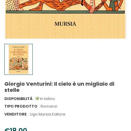
Giorgio Venturini: Il cielo è un migliaio di
stelle
DISPONIBILITÀ
:
In listino
TIPO PRODOTTO
: Romanzi
VENDITORE
:
Ugo Mursia Editore
€18,00