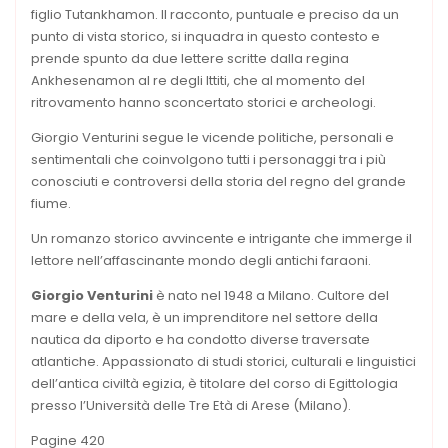
figlio Tutankhamon. Il racconto, puntuale e preciso da un
punto di vista storico, si inquadra in questo contesto e
prende spunto da due lettere scritte dalla regina
Ankhesenamon al re degli Ittiti, che al momento del
ritrovamento hanno sconcertato storici e archeologi.
Giorgio Venturini segue le vicende politiche, personali e
sentimentali che coinvolgono tutti i personaggi tra i più
conosciuti e controversi della storia del regno del grande
fiume.
Un romanzo storico avvincente e intrigante che immerge il
lettore nell’affascinante mondo degli antichi faraoni.
Giorgio Venturini
è nato nel 1948 a Milano. Cultore del
mare e della vela, è un imprenditore nel settore della
nautica da diporto e ha condotto diverse traversate
atlantiche. Appassionato di studi storici, culturali e linguistici
dell’antica civiltà egizia, è titolare del corso di Egittologia
presso l’Università delle Tre Età di Arese (Milano).
Pagine 420