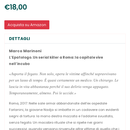
€18,00
Acquista su Amazon
DETTAGLI
Marco Marinoni
L’Epatologo.
Un serial killer a Roma: la capitale vive
nell’incubo
«Asporta il fegato. Non solo, opera le vittime affinché sopravvivano
per un lasso di tempo. È quasi certamente un medico. Un chirurgo. Le
lascia in vita abbastanza perché il suo delirio venga appagato.
Temporaneamente, almeno. Poi le uccide.»
Roma, 2017. Nelle sale ormai abbandonate dell’ex ospedale
Forlanini, la giovane Nadja si imbatte in un cadavere con evidenti
segni di tortura: la mano destra mozzata e l’addome svuotato,
senza fegato. Un macabro rituale che si ripete nei giorni
successivi, quando vengono rinvenute altre vittime di quello che i