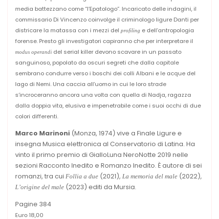
media battezzano come “l’Epatologo”. Incaricato delle indagini, il
commissario Di Vincenzo coinvolge il criminologo ligure Danti per
districare la matassa con i mezzi del
e dell’antropologia
profiling
forense. Presto gli investigatori capiranno che per interpretare il
del serial killer devono scavare in un passato
modus operandi
sanguinoso, popolato da oscuri segreti che dalla capitale
sembrano condurre verso i boschi dei colli Albani e le acque del
lago di Nemi. Una caccia all’uomo in cui le loro strade
s’incroceranno ancora una volta con quella di Nadja, ragazza
dalla doppia vita, elusiva e impenetrabile come i suoi occhi di due
colori differenti.
Marco Marinoni
(Monza, 1974) vive a Finale Ligure e
insegna Musica elettronica al Conservatorio di Latina. Ha
vinto il primo premio di GialloLuna NeroNotte 2019 nelle
sezioni Racconto Inedito e Romanzo Inedito. È autore di sei
romanzi, tra cui
(2021),
(2022),
Follia a due
La memoria del male
(2023) editi da Mursia.
L’origine del male
Pagine 384
Euro 18,00