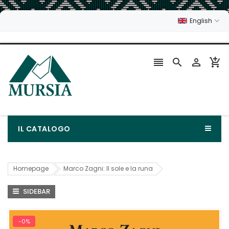
English




IL CATALOGO
Homepage
Marco Zagni: Il sole e la runa
SIDEBAR
-0%