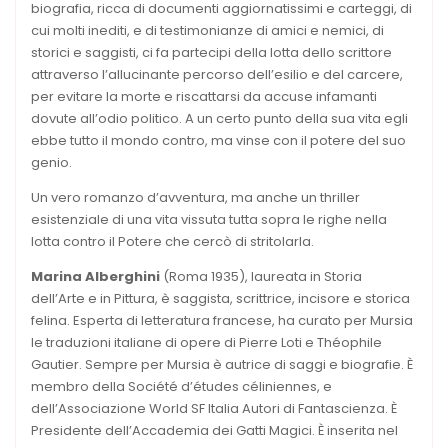
biografia, ricca di documenti aggiornatissimi e carteggi, di
cui molti inediti, e di testimonianze di amici e nemici, di
storici e saggisti, ci fa partecipi della lotta dello scrittore
attraverso l’allucinante percorso dell’esilio e del carcere,
per evitare la morte e riscattarsi da accuse infamanti
dovute all’odio politico. A un certo punto della sua vita egli
ebbe tutto il mondo contro, ma vinse con il potere del suo
genio.
Un vero romanzo d’avventura, ma anche un thriller
esistenziale di una vita vissuta tutta sopra le righe nella
lotta contro il Potere che cercò di stritolarla.
Marina Alberghini
(Roma 1935), laureata in Storia
dell’Arte e in Pittura, è saggista, scrittrice, incisore e storica
felina. Esperta di letteratura francese, ha curato per Mursia
le traduzioni italiane di opere di Pierre Loti e Théophile
Gautier. Sempre per Mursia è autrice di saggi e biografie. È
membro della Société d’études céliniennes, e
dell’Associazione World SF Italia Autori di Fantascienza. È
Presidente dell’Accademia dei Gatti Magici. È inserita nel