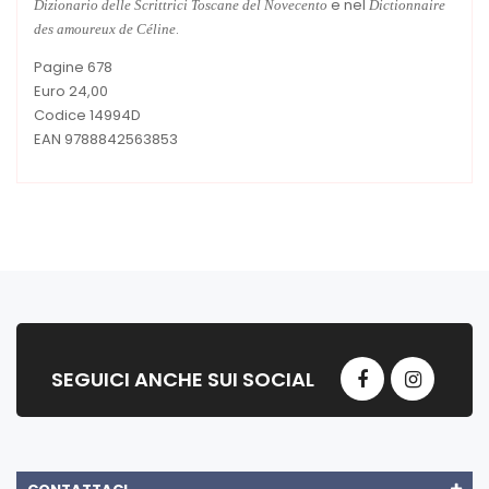
e nel
Dizionario delle Scrittrici Toscane del Novecento
Dictionnaire
.
des amoureux de Céline
Pagine 678
Euro 24,00
Codice 14994D
EAN 9788842563853
SEGUICI ANCHE SUI SOCIAL