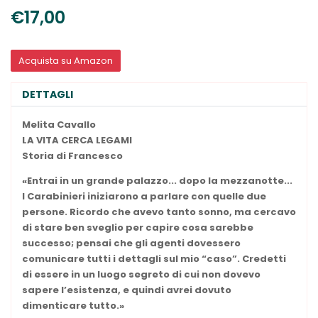
€17,00
Acquista su Amazon
DETTAGLI
Melita Cavallo
LA VITA CERCA
LEGAMI
Storia di Francesco
«Entrai in un grande palazzo... dopo la mezzanotte...
I Carabinieri iniziarono a parlare con quelle due
persone. Ricordo che avevo tanto sonno, ma cercavo
di stare ben sveglio per capire cosa sarebbe
successo; pensai che gli agenti dovessero
comunicare tutti i dettagli sul mio “caso”. Credetti
di essere in un luogo segreto di cui non dovevo
sapere l’esistenza, e quindi avrei dovuto
dimenticare tutto.»