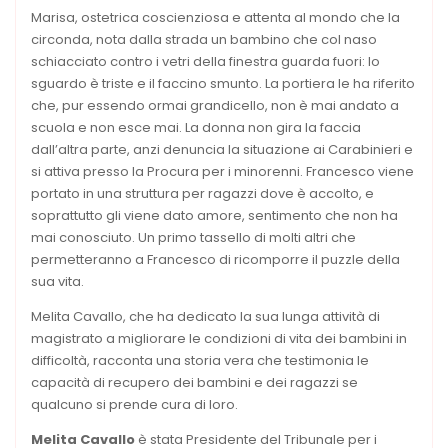
Marisa, ostetrica coscienziosa e attenta al mondo che la
circonda, nota dalla strada un bambino che col naso
schiacciato contro i vetri della finestra guarda fuori: lo
sguardo è triste e il faccino smunto. La portiera le ha riferito
che, pur essendo ormai grandicello, non è mai andato a
scuola e non esce mai. La donna non gira la faccia
dall’altra parte, anzi denuncia la situazione ai Carabinieri e
si attiva presso la Procura per i minorenni. Francesco viene
portato in una struttura per ragazzi dove è accolto, e
soprattutto gli viene dato amore, sentimento che non ha
mai conosciuto. Un primo tassello di molti altri che
permetteranno a Francesco di ricomporre il puzzle della
sua vita.
Melita Cavallo, che ha dedicato la sua lunga attività di
magistrato a migliorare le condizioni di vita dei bambini in
difficoltà, racconta una storia vera che testimonia le
capacità di recupero dei bambini e dei ragazzi se
qualcuno si prende cura di loro.
Melita Cavallo
è stata Presidente del Tribunale per i