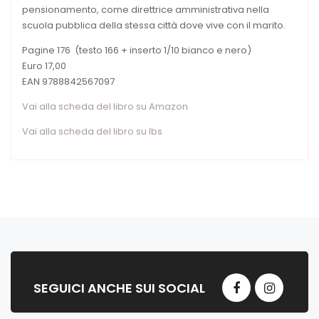
pensionamento, come direttrice amministrativa nella
scuola pubblica della stessa città dove vive con il marito.
Pagine 176 (testo 166 + inserto 1/10 bianco e nero)
Euro 17,00
EAN 9788842567097
Vai alla scheda del libro su Amazon
Vai alla scheda del libro su Ibs
SEGUICI ANCHE SUI SOCIAL