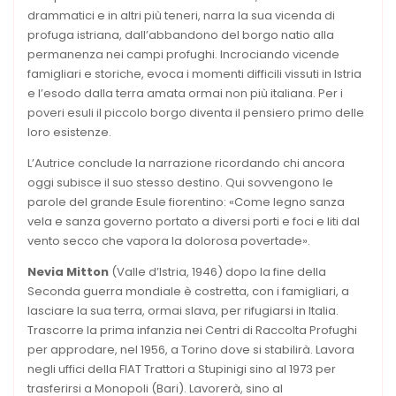
drammatici e in altri più teneri, narra la sua vicenda di
profuga istriana, dall’abbandono del borgo natio alla
permanenza nei campi profughi. Incrociando vicende
famigliari e storiche, evoca i momenti difficili vissuti in Istria
e l’esodo dalla terra amata ormai non più italiana. Per i
poveri esuli il piccolo borgo diventa il pensiero primo delle
loro esistenze.
L’Autrice conclude la narrazione ricordando chi ancora
oggi subisce il suo stesso destino. Qui sovvengono le
parole del grande Esule fiorentino: «Come legno sanza
vela e sanza governo portato a diversi porti e foci e liti dal
vento secco che vapora la dolorosa povertade».
Nevia Mitton
(Valle d’Istria, 1946) dopo la fine della
Seconda guerra mondiale è costretta, con i famigliari, a
lasciare la sua terra, ormai slava, per rifugiarsi in Italia.
Trascorre la prima infanzia nei Centri di Raccolta Profughi
per approdare, nel 1956, a Torino dove si stabilirà. Lavora
negli uffici della FIAT Trattori a Stupinigi sino al 1973 per
trasferirsi a Monopoli (Bari). Lavorerà, sino al