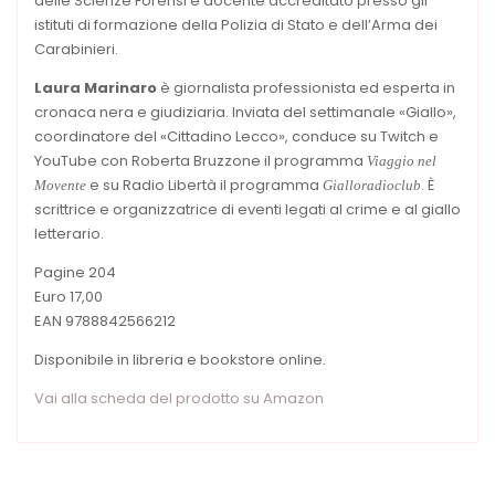
delle Scienze Forensi e docente accreditato presso gli
istituti di formazione della Polizia di Stato e dell’Arma dei
Carabinieri.
Laura Marinaro
è giornalista professionista ed esperta in
cronaca nera e giudiziaria. Inviata del settimanale «Giallo»,
coordinatore del «Cittadino Lecco», conduce su Twitch e
YouTube con Roberta Bruzzone il programma
Viaggio nel
e su Radio Libertà il programma
. È
Movente
Gialloradioclub
scrittrice e organizzatrice di eventi legati al crime e al giallo
letterario.
Pagine 204
Euro 17,00
EAN 9788842566212
Disponibile in libreria e bookstore online.
Vai alla scheda del prodotto su Amazon