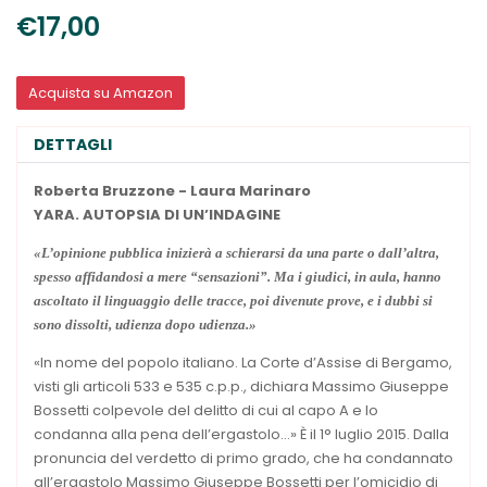
€17,00
Acquista su Amazon
DETTAGLI
Roberta Bruzzone - Laura Marinaro
YARA.
AUTOPSIA DI UN’INDAGINE
«L’opinione pubblica inizierà a schierarsi da una parte o dall’altra,
spesso affidandosi a mere “sensazioni”. Ma i giudici, in aula, hanno
ascoltato il linguaggio delle tracce, poi divenute prove, e i dubbi si
sono dissolti, udienza dopo udienza.»
«In nome del popolo italiano. La Corte d’Assise di Bergamo,
visti gli articoli 533 e 535 c.p.p., dichiara Massimo Giuseppe
Bossetti colpevole del delitto di cui al capo A e lo
condanna alla pena dell’ergastolo...» È il 1° luglio 2015. Dalla
pronuncia del verdetto di primo grado, che ha condannato
all’ergastolo Massimo Giuseppe Bossetti per l’omicidio di