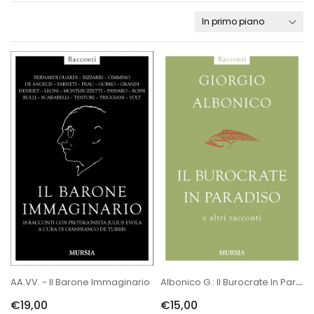
Albonico G.: Il Burocrate In Paradiso E Altri Racconti
AA.VV. - Il Barone Immaginario
€19,00
€15,00