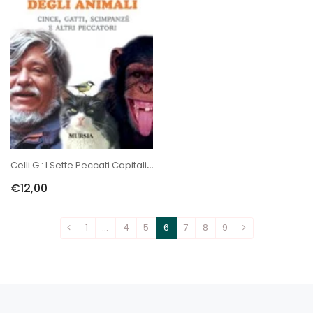
Celli G.: I Sette Peccati Capitali Degli Animali
€12,00
1
…
4
5
6
7
8
9