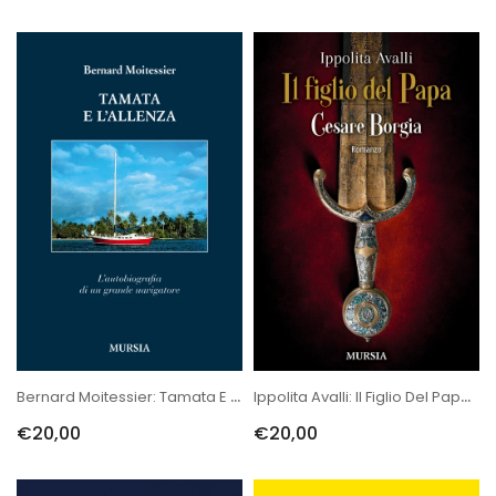
Bernard Moitessier: Tamata E L’Alleanza. L’autobiografia Di Un Gran...
Ippolita Avalli: Il Figlio Del Papa. Cesare Borgia
€20,00
€20,00