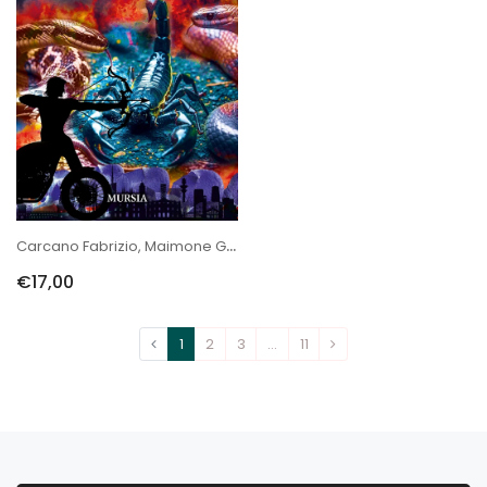
Carcano Fabrizio, Maimone Giorgio: Il Sagittario
€17,00
1
2
3
…
11