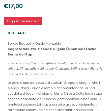
€17,00
Acquista su Amazon
DETTAGLI
Sergio Redaelli - Guido Montaldo
Segrete voluttà.
Peccati di gola (e non solo) nella
Roma dei Papi
«Poveri e ricchi, l’eterno conflitto. Chi salta il pasto e chi mangia a
volontà. Chi ha nulla e chi troppo. Gioachino Belli vedeva nella curia
romana il simbolo del privilegio.»
La gola è uno dei sette vizi capitali. Gregorio Magno, che li
elencò, dava il buon esempio accontentandosi di una
scodella di legumi al giorno. Ma la Chiesa Cattolica è stata
spesso associata agli eccessi gastronomici, e non solo. Di
pontefici buongustai, trasgressori e ascetici digiunatori,
raramente astemi, ce ne sono stati tanti, ognuno con i